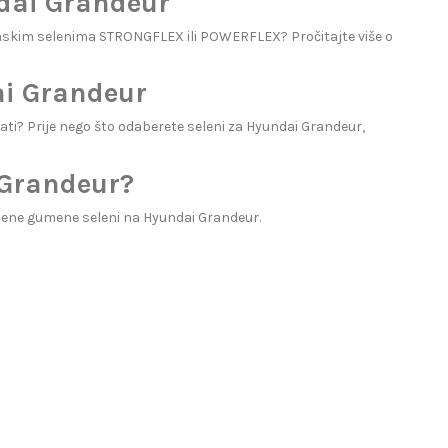
ndai Grandeur
anskim selenima STRONGFLEX ili POWERFLEX? Pročitajte više o
ai Grandeur
rati? Prije nego što odaberete seleni za Hyundai Grandeur,
 Grandeur?
tene gumene seleni na Hyundai Grandeur.