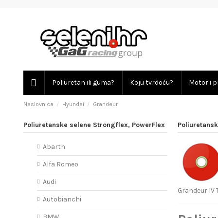
Poliuretan ili guma?
Koju tvrdoću?
Motor i p
Naslovnica
Hyundai
Grandeur
Poliuretanske selene Strongflex, PowerFlex
Poliuretans
Abarth
Alfa Romeo
Audi
Grandeur IV 
Autobianchi
BMW