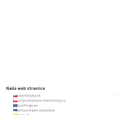
Naše web stranice
silentbloky.sk
polyuretanove-silentbloky.cz
bushings.eu
poluuretaan-puksid.ee