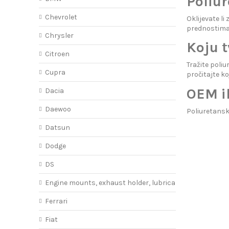
Poliur
Chevrolet
Oklijevate l
prednostima
Chrysler
Koju 
Citroen
Tražite poli
Cupra
pročitajte
ko
OEM i
Dacia
Daewoo
Poliuretansk
Datsun
Dodge
DS
Engine mounts, exhaust holder, lubricant
Ferrari
Fiat