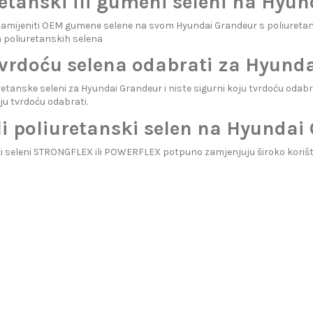
etanski ili gumeni seleni na Hyu
i zamijeniti OEM gumene selene na svom Hyundai Grandeur s poliuret
 poliuretanskih selena
tvrdoću selena odabrati za Hyund
uretanske seleni za Hyundai Grandeur i niste sigurni koju tvrdoću odab
ju tvrdoću odabrati.
li poliuretanski selen na Hyundai
i seleni STRONGFLEX ili POWERFLEX potpuno zamjenjuju široko koriš