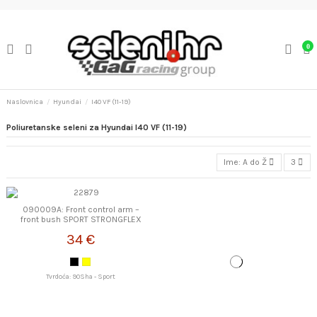
0
Naslovnica
Hyundai
I40 VF (11-19)
Poliuretanske seleni za Hyundai I40 VF (11-19)
Ime: A do Ž
3
090009A: Front control arm –
front bush SPORT STRONGFLEX
34 €
Tvrdoća: 90Sha - Sport