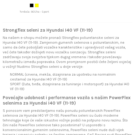
Tvrdoća: 90Sha - Sport
Strongflex seleni za Hyundai I40 VF (11-19)
Na našem e-shopu možete pronaći Strongflex poliuretanske seleni za
Hyundai I40 VF (11-19). Zamjenom gumenih selenova s poliuretanskim, ne
samo da ćete poboljšati vozačke karakteristike i upravljivost vašeg vozila,
već ćete također doživjeti novu vozačku senzaciju. Strongflex seleni
zadržavaju svoja svojstva tijekom dugog vremena i također povećavaju
kilometražu između popravaka. Ovom promjenom postići ćete željeni osjećaj
u vožnji! Nudimo Strongflex seleni u dvije verzije:
NORMAL (crvena, mekša, dizajnirana za upotrebu na normalnim
cestama) za Hyundai I40 VF (11-19)
SPORT (žuta, tvrđa, dizajnirana za tuniranje i motorsport) za Hyundai I40
VF (11-19)
Povećajte udobnost i performanse vozila s našim PowerFlex
selenima za Hyundai I40 VF (11-19)
S ponosom vam predstavljamo našu ponudu poliuretanskih PowerFlex
selenova za Hyundai I40 VF (11-19). PowerFlex seleni su čudo moderne
tehnologije koje će vaše iskustvo vožnje podići na potpuno novu razinu. Što
čini naše PowerFlex selenove tako posebnima? U usporedbi s
konvencionalnim gumenim selenovima, PowerFlex seleni nude duži vijek
trajanja i smanjuju potrebu za čestim zamjenama. GaG Racing nudi PowerFlex