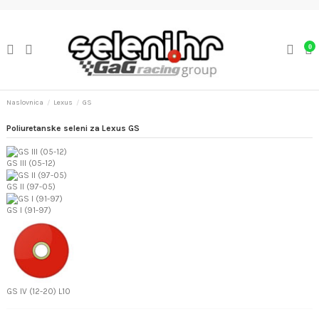
0
Naslovnica
Lexus
GS
Poliuretanske seleni za Lexus GS
GS III (05-12)
GS II (97-05)
GS I (91-97)
GS IV (12-20) L10