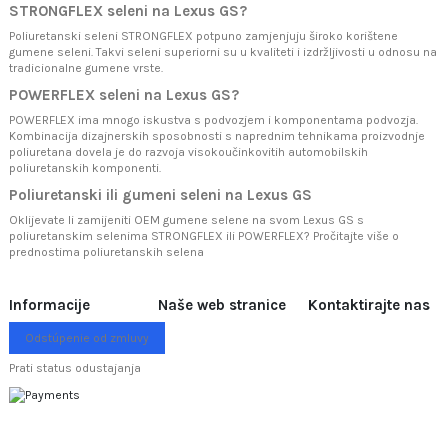
STRONGFLEX seleni na Lexus GS?
Poliuretanski seleni STRONGFLEX potpuno zamjenjuju široko korištene
gumene seleni. Takvi seleni superiorni su u kvaliteti i izdržljivosti u odnosu na
tradicionalne gumene vrste.
POWERFLEX seleni na Lexus GS?
POWERFLEX ima mnogo iskustva s podvozjem i komponentama podvozja.
Kombinacija dizajnerskih sposobnosti s naprednim tehnikama proizvodnje
poliuretana dovela je do razvoja visokoučinkovitih automobilskih
poliuretanskih komponenti.
Poliuretanski ili gumeni seleni na Lexus GS
Oklijevate li zamijeniti OEM gumene selene na svom Lexus GS s
poliuretanskim selenima STRONGFLEX ili POWERFLEX? Pročitajte više o
prednostima poliuretanskih selena
Informacije
Naše web stranice
Kontaktirajte nas
Odstúpenie od zmluvy
Prati status odustajanja