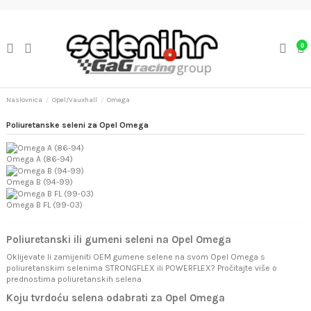
0
Naslovnica
Opel/Vauxhall
Omega
Poliuretanske seleni za Opel Omega
Omega A (86-94)
Omega B (94-99)
Omega B FL (99-03)
Poliuretanski ili gumeni seleni na Opel Omega
Oklijevate li zamijeniti OEM gumene selene na svom Opel Omega s
poliuretanskim selenima STRONGFLEX ili POWERFLEX? Pročitajte više o
prednostima poliuretanskih selena
Koju tvrdoću selena odabrati za Opel Omega