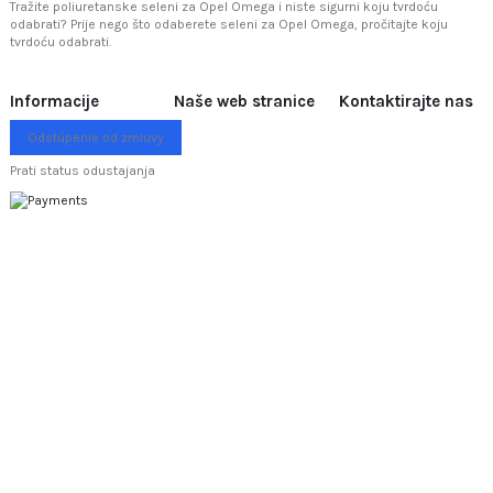
Tražite poliuretanske seleni za Opel Omega i niste sigurni koju tvrdoću
odabrati? Prije nego što odaberete seleni za Opel Omega, pročitajte
koju
tvrdoću odabrati.
Informacije
Naše web stranice
Kontaktirajte nas
Odstúpenie od zmluvy
Prati status odustajanja