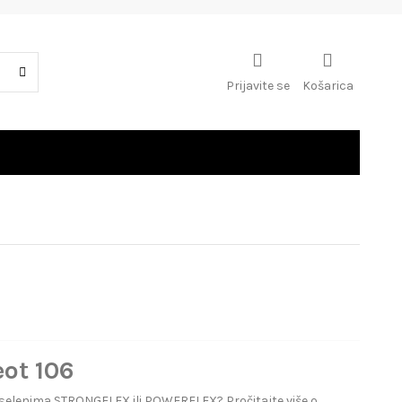
Prijavite se
Košarica
eot 106
 selenima STRONGFLEX ili POWERFLEX? Pročitajte više o