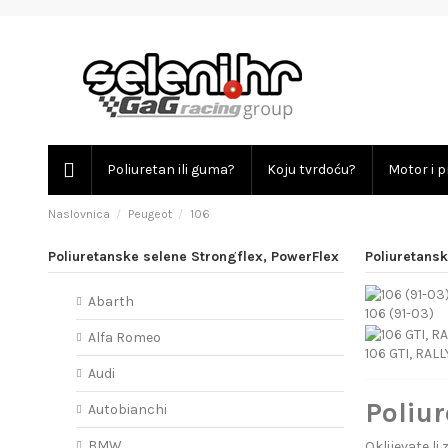
Poliuretan ili guma?
Koju tvrdoću?
Motor i p
Naslovnica
Peugeot
106
Poliuretanske selene Strongflex, PowerFlex
Poliuretansk
Abarth
106 (91-03)
Alfa Romeo
106 GTI, RALL
Audi
Poliur
Autobianchi
BMW
Oklijevate l