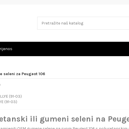
rijenos
e seleni za Peugeot 106
YE (91-03)
etanski ili gumeni seleni na Peug
i zamijeniti OEM gumene selene na svom Peugeot 106 s poliuretanskim