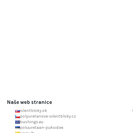
Naše web stranice
silentbloky.sk
polyuretanove-silentbloky.cz
bushings.eu
poluuretaan-puksid.ee