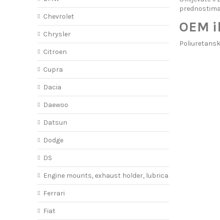
prednostima
Chevrolet
OEM il
Chrysler
Poliuretansk
Citroen
Cupra
Dacia
Daewoo
Datsun
Dodge
DS
Engine mounts, exhaust holder, lubricant
Ferrari
Fiat