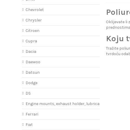
Chevrolet
Poliur
Chrysler
Oklijevate l
prednostima
Citroen
Koju 
Cupra
Tražite poliu
Dacia
tvrdoću odab
Daewoo
Datsun
Dodge
DS
Engine mounts, exhaust holder, lubricant
Ferrari
Fiat