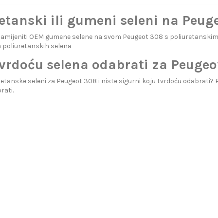
etanski ili gumeni seleni na Peug
i zamijeniti OEM gumene selene na svom Peugeot 308 s poliuretanski
 poliuretanskih selena
tvrdoću selena odabrati za Peugeo
retanske seleni za Peugeot 308 i niste sigurni koju tvrdoću odabrati? 
rati.