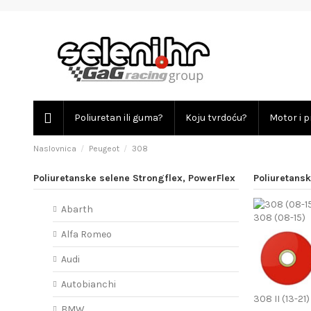
Poliuretan ili guma?
Koju tvrdoću?
Motor i p
Naslovnica
Peugeot
308
Poliuretanske selene Strongflex, PowerFlex
Poliuretans
Abarth
308 (08-15)
Alfa Romeo
Audi
Autobianchi
308 II (13-21)
BMW