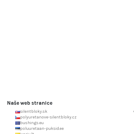
Naše web stranice
silentbloky.sk
polyuretanove-silentbloky.cz
bushings.eu
poluuretaan-puksid.ee