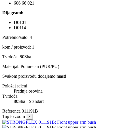
606 66 021
Dijagrami:
D0101
D0114
Potrebno/auto: 4
kom / proizvod: 1
Tvrdoća: 80Sha
Materijal: Poliuretan (PUR/PU)
Svakom proizvodu dodajemo mast!
Položaj seleni
Prednja osovina
Tvrdoća
80Sha - Standart
Referenca
011191B
Tap to zoom
×