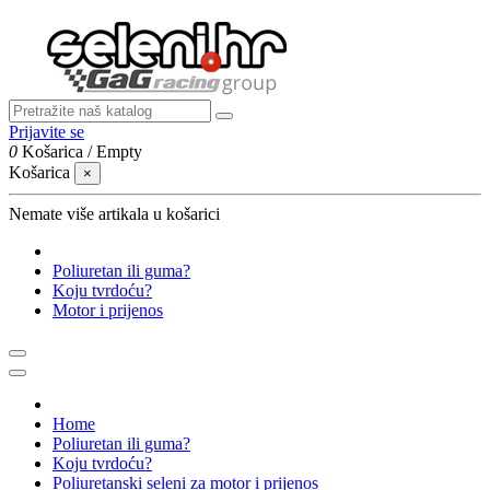
Prijavite se
0
Košarica
/
Empty
Košarica
×
Nemate više artikala u košarici
Poliuretan ili guma?
Koju tvrdoću?
Motor i prijenos
Home
Poliuretan ili guma?
Koju tvrdoću?
Poliuretanski seleni za motor i prijenos