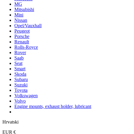
MG
Mitsubishi
Mini
Nissan
Opel/Vauxhall
Peugeot
Porsche
Renault
Rolls-Royce
Rover
Saab
Seat
Smart
Skoda
Subaru
Suzuki
Toyota
Volkswagen
Volvo
Engine mounts, exhaust holder, lubricant
Hrvatski
EUR €