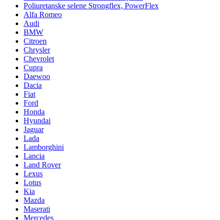
Poliuretanske selene Strongflex, PowerFlex
Alfa Romeo
Audi
BMW
Citroen
Chrysler
Chevrolet
Cupra
Daewoo
Dacia
Fiat
Ford
Honda
Hyundai
Jaguar
Lada
Lamborghini
Lancia
Land Rover
Lexus
Lotus
Kia
Mazda
Maserati
Mercedes