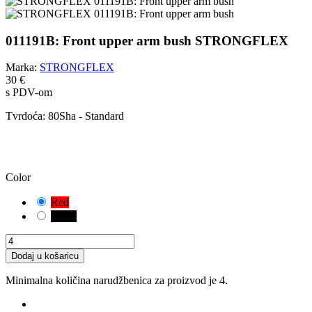
011191B: Front upper arm bush STRONGFLEX
Marka:
STRONGFLEX
30 €
s PDV-om
Tvrdoća:
80Sha - Standard
OPREZ!
Odabrali ste zadanu kombinaciju. Pažljivo provjerite i izmjerite
odgovarajuću varijantu čahure za vaše vozilo.
Color
Red
Black
Dodaj u košaricu
Minimalna količina narudžbenica za proizvod je 4.