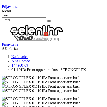
Prijavite se
Menu
Traži
Prijavite se
0
Košarica
Naslovnica
Alfa Romeo
147 (00-09)
011191B: Front upper arm bush STRONGFLEX