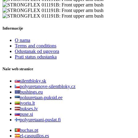
Informacije
O nama
Terms and conditions
Odustanak od ugovora
Prati status odustanka
Naše web stranice
silentbloky.sk
polyuretanove-silentbloky.cz
bushings.eu
poluuretaan-puksid.ee
ivoriu.lt
bukses.lv
puse.si
polyuretaani-puslat.fi
buchas.pt
el-casquillos.es