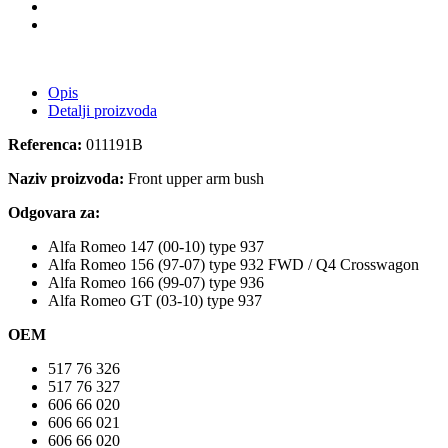
Opis
Detalji proizvoda
Referenca:
011191B
Naziv proizvoda:
Front upper arm bush
Odgovara za:
Alfa Romeo 147 (00-10) type 937
Alfa Romeo 156 (97-07) type 932 FWD / Q4 Crosswagon
Alfa Romeo 166 (99-07) type 936
Alfa Romeo GT (03-10) type 937
OEM
517 76 326
517 76 327
606 66 020
606 66 021
606 66 020