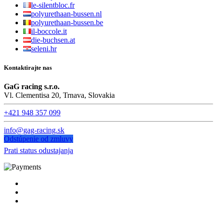
le-silentbloc.fr
polyurethaan-bussen.nl
polyurethaan-bussen.be
il-boccole.it
die-buchsen.at
seleni.hr
Kontaktirajte nas
GaG racing s.r.o.
Vl. Clementisa 20, Trnava, Slovakia
+421 948 357 099
info@gag-racing.sk
Odstúpenie od zmluvy
Prati status odustajanja