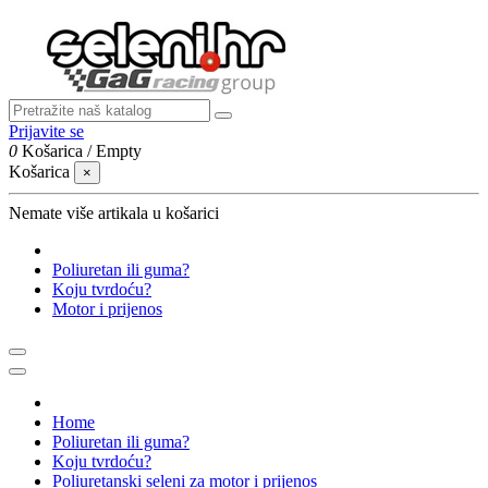
Prijavite se
0
Košarica
/
Empty
Košarica
×
Nemate više artikala u košarici
Poliuretan ili guma?
Koju tvrdoću?
Motor i prijenos
Home
Poliuretan ili guma?
Koju tvrdoću?
Poliuretanski seleni za motor i prijenos