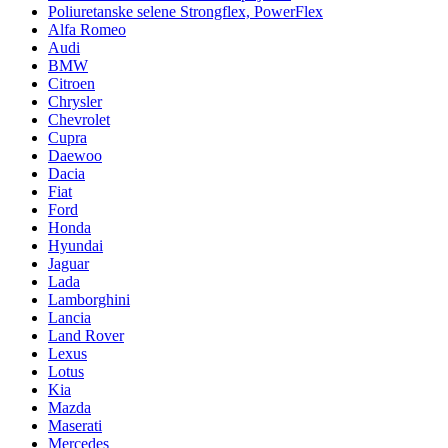
Poliuretanske selene Strongflex, PowerFlex
Alfa Romeo
Audi
BMW
Citroen
Chrysler
Chevrolet
Cupra
Daewoo
Dacia
Fiat
Ford
Honda
Hyundai
Jaguar
Lada
Lamborghini
Lancia
Land Rover
Lexus
Lotus
Kia
Mazda
Maserati
Mercedes