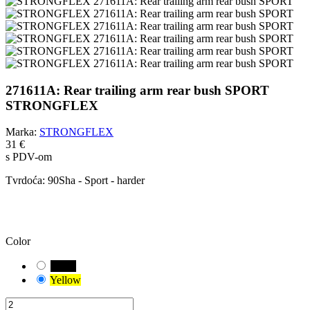
271611A: Rear trailing arm rear bush SPORT
STRONGFLEX
Marka:
STRONGFLEX
31 €
s PDV-om
Tvrdoća:
90Sha - Sport - harder
OPREZ!
Odabrali ste zadanu kombinaciju. Pažljivo provjerite i izmjerite
odgovarajuću varijantu čahure za vaše vozilo.
Color
Black
Yellow