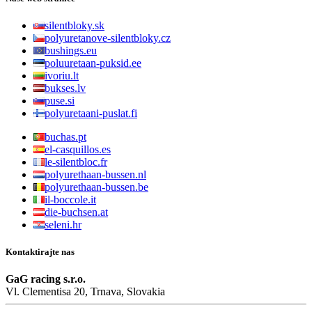
silentbloky.sk
polyuretanove-silentbloky.cz
bushings.eu
poluuretaan-puksid.ee
ivoriu.lt
bukses.lv
puse.si
polyuretaani-puslat.fi
buchas.pt
el-casquillos.es
le-silentbloc.fr
polyurethaan-bussen.nl
polyurethaan-bussen.be
il-boccole.it
die-buchsen.at
seleni.hr
Kontaktirajte nas
GaG racing s.r.o.
Vl. Clementisa 20, Trnava, Slovakia