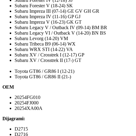
Subaru Forester IV (12-18) SJ
Subaru Forester V (18-24) SK
Subaru Impreza III (07-14) GE GV GH GR
Subaru Impreza IV (11-16) GP GJ
Subaru Impreza V (16-23) GK GT
Subaru Legacy V / Outback IV (09-14) BM BR
Subaru Legacy VI / Outback V (14-20) BN BS
Subaru Levorg (14-20) VM
Subaru Tribeca B9 (06-14) WX
Subaru WRX STI (14-22) VA
Subaru XV / Crosstrek I (12-17) GP
Subaru XV / Crosstrek II (17-) GT
Toyota GT86 / GR86 I (12-21)
Toyota GT86 / GR86 II (21-)
OEM
20254FG010
20254FJ000
20254XA00A
Dijagrami:
D2715
D2716