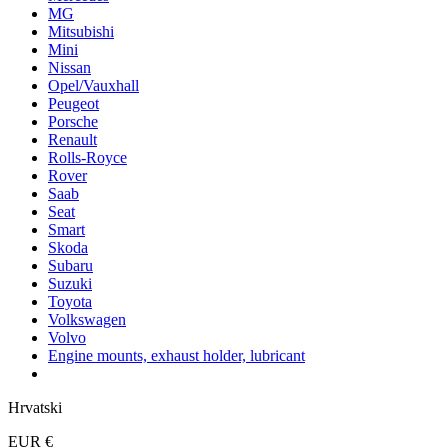
MG
Mitsubishi
Mini
Nissan
Opel/Vauxhall
Peugeot
Porsche
Renault
Rolls-Royce
Rover
Saab
Seat
Smart
Skoda
Subaru
Suzuki
Toyota
Volkswagen
Volvo
Engine mounts, exhaust holder, lubricant
Hrvatski
EUR €