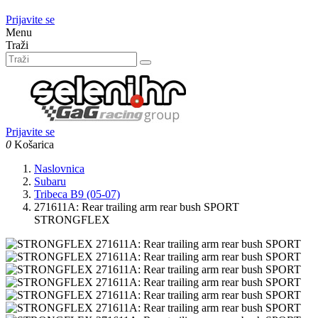
Prijavite se
Menu
Traži
Prijavite se
0
Košarica
Naslovnica
Subaru
Tribeca B9 (05-07)
271611A: Rear trailing arm rear bush SPORT
STRONGFLEX