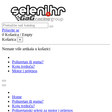
Prijavite se
0
Košarica
/
Empty
Košarica
×
Nemate više artikala u košarici
Poliuretan ili guma?
Koju tvrdoću?
Motor i prijenos
Home
Poliuretan ili guma?
Koju tvrdoću?
Poliuretanski seleni za motor i prijenos