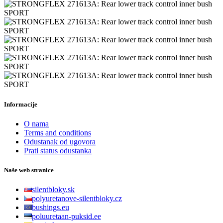
Informacije
O nama
Terms and conditions
Odustanak od ugovora
Prati status odustanka
Naše web stranice
silentbloky.sk
polyuretanove-silentbloky.cz
bushings.eu
poluuretaan-puksid.ee