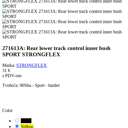
271613A: Rear lower track control inner bush
SPORT STRONGFLEX
Marka:
STRONGFLEX
31 €
s PDV-om
Tvrdoća:
90Sha - Sport - harder
OPREZ!
Odabrali ste zadanu kombinaciju. Pažljivo provjerite i izmjerite
odgovarajuću varijantu čahure za vaše vozilo.
Color
Black
Yellow