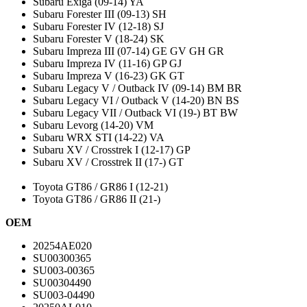
Subaru Exiga (09-14) YA
Subaru Forester III (09-13) SH
Subaru Forester IV (12-18) SJ
Subaru Forester V (18-24) SK
Subaru Impreza III (07-14) GE GV GH GR
Subaru Impreza IV (11-16) GP GJ
Subaru Impreza V (16-23) GK GT
Subaru Legacy V / Outback IV (09-14) BM BR
Subaru Legacy VI / Outback V (14-20) BN BS
Subaru Legacy VII / Outback VI (19-) BT BW
Subaru Levorg (14-20) VM
Subaru WRX STI (14-22) VA
Subaru XV / Crosstrek I (12-17) GP
Subaru XV / Crosstrek II (17-) GT
Toyota GT86 / GR86 I (12-21)
Toyota GT86 / GR86 II (21-)
OEM
20254AE020
SU00300365
SU003-00365
SU00304490
SU003-04490