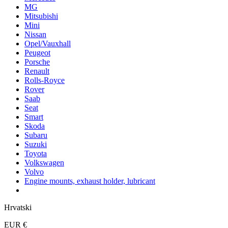
MG
Mitsubishi
Mini
Nissan
Opel/Vauxhall
Peugeot
Porsche
Renault
Rolls-Royce
Rover
Saab
Seat
Smart
Skoda
Subaru
Suzuki
Toyota
Volkswagen
Volvo
Engine mounts, exhaust holder, lubricant
Hrvatski
EUR €