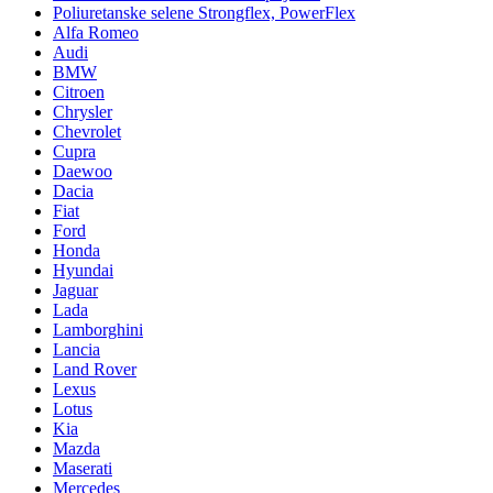
Poliuretanske selene Strongflex, PowerFlex
Alfa Romeo
Audi
BMW
Citroen
Chrysler
Chevrolet
Cupra
Daewoo
Dacia
Fiat
Ford
Honda
Hyundai
Jaguar
Lada
Lamborghini
Lancia
Land Rover
Lexus
Lotus
Kia
Mazda
Maserati
Mercedes