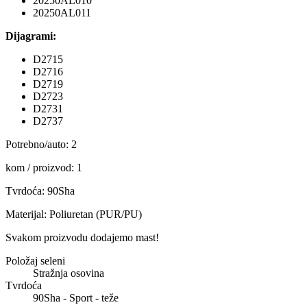
20250AL010
20250AL011
Dijagrami:
D2715
D2716
D2719
D2723
D2731
D2737
Potrebno/auto: 2
kom / proizvod: 1
Tvrdoća: 90Sha
Materijal: Poliuretan (PUR/PU)
Svakom proizvodu dodajemo mast!
Položaj seleni
Stražnja osovina
Tvrdoća
90Sha - Sport - teže