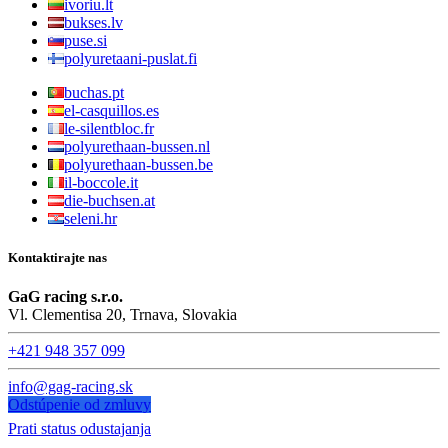
ivoriu.lt
bukses.lv
puse.si
polyuretaani-puslat.fi
buchas.pt
el-casquillos.es
le-silentbloc.fr
polyurethaan-bussen.nl
polyurethaan-bussen.be
il-boccole.it
die-buchsen.at
seleni.hr
Kontaktirajte nas
GaG racing s.r.o.
Vl. Clementisa 20, Trnava, Slovakia
+421 948 357 099
info@gag-racing.sk
Odstúpenie od zmluvy
Prati status odustajanja