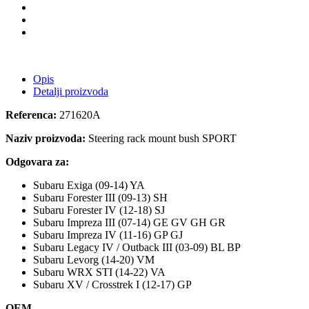
Opis
Detalji proizvoda
Referenca:
271620A
Naziv proizvoda:
Steering rack mount bush SPORT
Odgovara za:
Subaru Exiga (09-14) YA
Subaru Forester III (09-13) SH
Subaru Forester IV (12-18) SJ
Subaru Impreza III (07-14) GE GV GH GR
Subaru Impreza IV (11-16) GP GJ
Subaru Legacy IV / Outback III (03-09) BL BP
Subaru Levorg (14-20) VM
Subaru WRX STI (14-22) VA
Subaru XV / Crosstrek I (12-17) GP
OEM