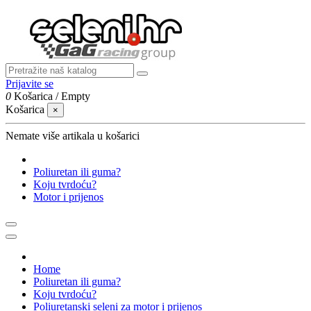
Prijavite se
0
Košarica
/
Empty
Košarica
×
Nemate više artikala u košarici
Poliuretan ili guma?
Koju tvrdoću?
Motor i prijenos
Home
Poliuretan ili guma?
Koju tvrdoću?
Poliuretanski seleni za motor i prijenos