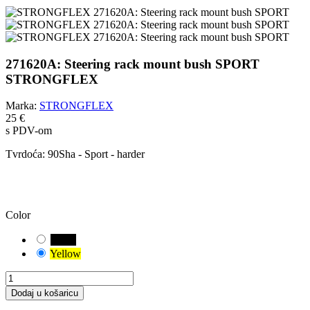
271620A: Steering rack mount bush SPORT
STRONGFLEX
Marka:
STRONGFLEX
25 €
s PDV-om
Tvrdoća:
90Sha - Sport - harder
OPREZ!
Odabrali ste zadanu kombinaciju. Pažljivo provjerite i izmjerite
odgovarajuću varijantu čahure za vaše vozilo.
Color
Black
Yellow
Dodaj u košaricu