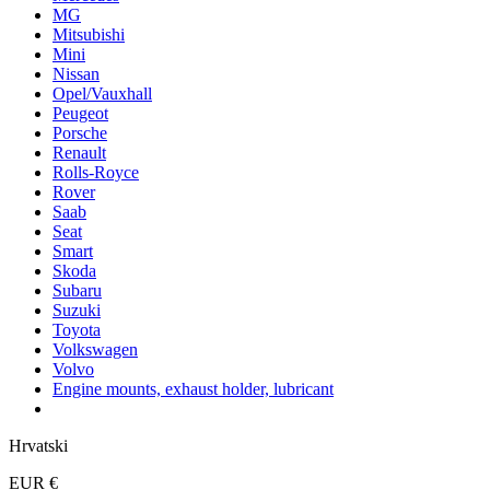
MG
Mitsubishi
Mini
Nissan
Opel/Vauxhall
Peugeot
Porsche
Renault
Rolls-Royce
Rover
Saab
Seat
Smart
Skoda
Subaru
Suzuki
Toyota
Volkswagen
Volvo
Engine mounts, exhaust holder, lubricant
Hrvatski
EUR €