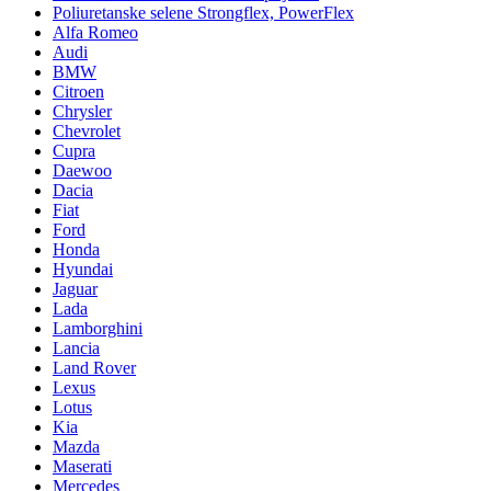
Poliuretanske selene Strongflex, PowerFlex
Alfa Romeo
Audi
BMW
Citroen
Chrysler
Chevrolet
Cupra
Daewoo
Dacia
Fiat
Ford
Honda
Hyundai
Jaguar
Lada
Lamborghini
Lancia
Land Rover
Lexus
Lotus
Kia
Mazda
Maserati
Mercedes