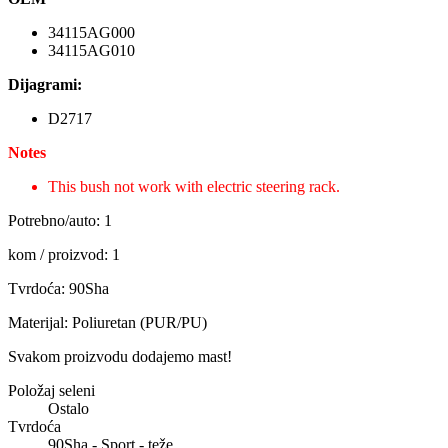
34115AG000
34115AG010
Dijagrami:
D2717
Notes
This bush not work with electric steering rack.
Potrebno/auto: 1
kom / proizvod: 1
Tvrdoća: 90Sha
Materijal: Poliuretan (PUR/PU)
Svakom proizvodu dodajemo mast!
Položaj seleni
Ostalo
Tvrdoća
90Sha - Sport - teže