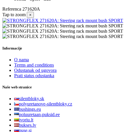
Referenca
271620A
Tap to zoom
×
Informacije
O nama
Terms and conditions
Odustanak od ugovora
Prati status odustanka
Naše web stranice
silentbloky.sk
polyuretanove-silentbloky.cz
bushings.eu
poluuretaan-puksid.ee
ivoriu.lt
bukses.lv
puse.si