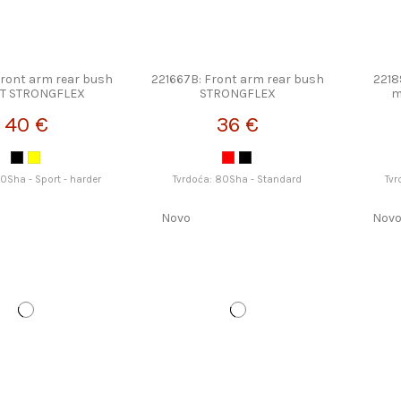
Front arm rear bush
221667B: Front arm rear bush
2218
T STRONGFLEX
STRONGFLEX
m
40 €
36 €
90Sha - Sport - harder
Tvrdoća: 80Sha - Standard
Tvr
Novo
Nov