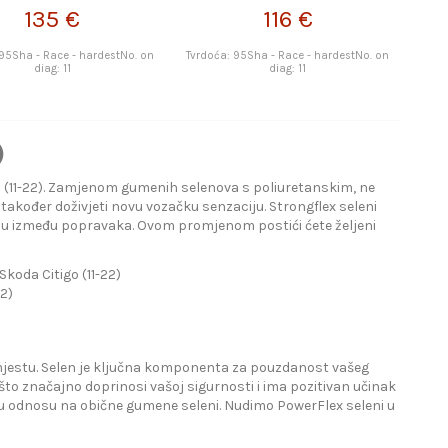
135 €
116 €
 95Sha - Race - hardestNo. on
Tvrdoća: 95Sha - Race - hardestNo. on
diag: 11
diag: 11
)
 (11-22). Zamjenom gumenih selenova s poliuretanskim, ne
 također doživjeti novu vozačku senzaciju. Strongflex seleni
žu između popravaka. Ovom promjenom postići ćete željeni
oda Citigo (11-22)
22)
e mjestu. Selen je ključna komponenta za pouzdanost vašeg
što značajno doprinosi vašoj sigurnosti i ima pozitivan učinak
a u odnosu na obične gumene seleni. Nudimo PowerFlex seleni u