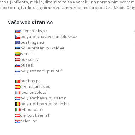
ies (ljubičasta, mekša, dizajnirana za uporabu na normalnim cestama)
ries (crna, tvrđa, dizajnirana za tuniranje i motorsport) za Skoda Citig
Naše web stranice
silentbloky.sk
polyuretanove-silentbloky.cz
bushings.eu
poluuretaan-puksid.ee
ivoriu.lt
bukses.lv
puse.si
polyuretaani-puslat.fi
buchas.pt
el-casquillos.es
le-silentbloc.fr
polyurethaan-bussen.nl
polyurethaan-bussen.be
il-boccole.it
die-buchsen.at
seleni.hr