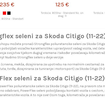
TRONGFLEX
235 €
125 €
Tvrdoća: 80Sha - Standard No. on
Tvrdoća:
diag: 11
: 80Sha - Standart
flex seleni za Skoda Citigo (11-22
hopu možete pronaći Strongflex poliuretanske seleni za Skoda Citigo
poboljšati vozačke karakteristike i upravljivost vašeg vozila, već ćete
voja svojstva tijekom dugog vremena i također povećavaju kilometra
nji! Nudimo Strongflex seleni u dvije verzije:
crvena, mekša, dizajnirana za upotrebu na normalnim cestama) za Sk
uta, tvrđa, dizajnirana za tuniranje i motorsport) za Skoda Citigo (11-
lex seleni za Skoda Citigo (11-22)
PowerFlex poliuretanske seleni za Skoda Citigo (11-22), na pravom st
avno odabrani, PowerFlex seleni poboljšavaju kontakt vozila s cestom, 
arakteristike vozila. A to nije sve! Osim toga, kilometraža je povećan