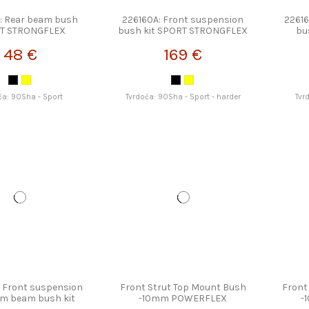
: Rear beam bush
226160A: Front suspension
22616
T STRONGFLEX
bush kit SPORT STRONGFLEX
bu
48 €
169 €
ća: 90Sha - Sport
Tvrdoća: 90Sha - Sport - harder
Tvr
 Front suspension
Front Strut Top Mount Bush
Front
am beam bush kit
-10mm POWERFLEX
-