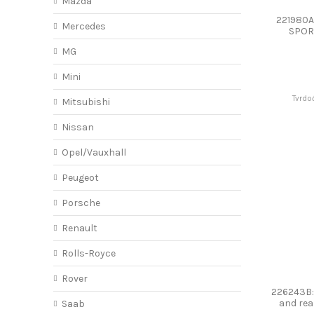
Mazda
221980A
Mercedes
SPOR
MG
Mini
Tvrdo
Mitsubishi
Nissan
Opel/Vauxhall
Peugeot
Porsche
Renault
Rolls-Royce
Rover
226243B:
and re
Saab