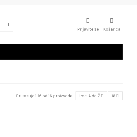
Prijavite se
Košarica
Prikazuje 1-16 od 16 proizvoda
Ime: A do Ž
16