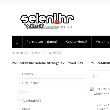
Poliuretan ili guma?
Koju tvrdoću?
Motor i p
Naslovnica
Skoda
Citigo (11-22)
Poliuretanske selene Strongflex, PowerFlex
Poliuretansk
Abarth
Alfa Romeo
Audi
Autobianchi
221072A:
front 
BMW