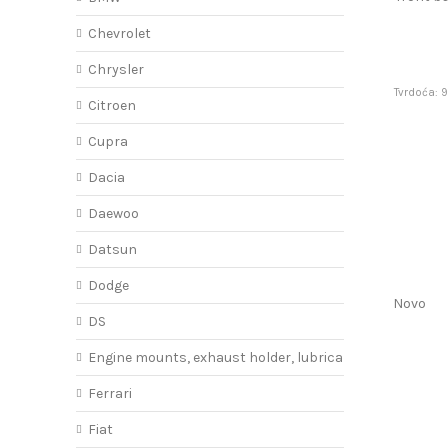
S
Chevrolet
Chrysler
Tvrdoća: 
Citroen
Cupra
Dacia
Daewoo
Datsun
Dodge
Novo
DS
Engine mounts, exhaust holder, lubricant
Ferrari
Fiat