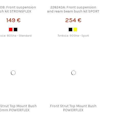
0B: Front suspension
226243A: Front suspension
sh kit STRONGFLEX
and ream beam bush kit SPORT
STRONGFLEX
149 €
254 €
doća: 80Sha - Standard
Tvrdoća: 90Sha - Sport
 Strut Top Mount Bush
Front Strut Top Mount Bush
10mm POWERFLEX
POWERFLEX