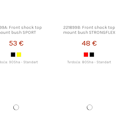
99A: Front shock top
221899B: Front shock top
ount bush SPORT
mount bush STRONGFLEX
STRONGFLEX
53 €
48 €
doća: 90Sha - Standart
Tvrdoća: 80Sha - Standart
o