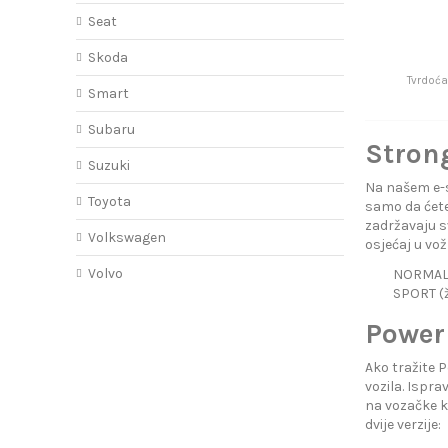
S
Seat
Skoda
Tvrdoća
Smart
Subaru
Strong
Suzuki
Na našem e-s
Toyota
samo da ćete 
zadržavaju s
Volkswagen
osjećaj u vož
Volvo
NORMAL (
SPORT (ž
PowerF
Ako tražite 
vozila. Ispr
na vozačke k
dvije verzije: