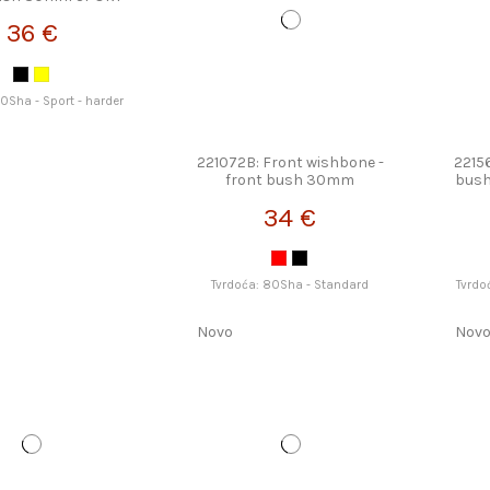
TRONGFLEX
36 €
90Sha - Sport - harder
221072B: Front wishbone -
22156
front bush 30mm
bus
STRONGFLEX
34 €
Tvrdoća: 80Sha - Standard
Tvrdo
Novo
Nov