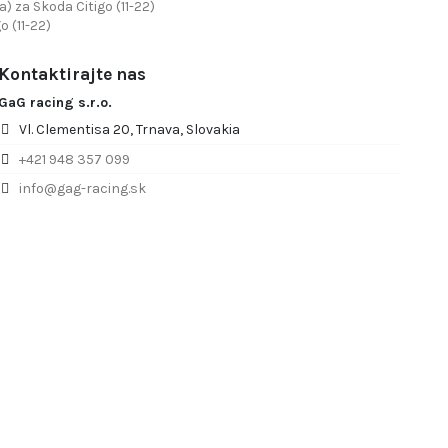
 za Skoda Citigo (11-22)
o (11-22)
Kontaktirajte nas
GaG racing s.r.o.
Vl. Clementisa 20, Trnava, Slovakia
+421 948 357 099
info@gag-racing.sk