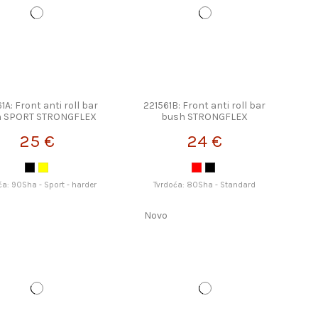
1A: Front anti roll bar
221561B: Front anti roll bar
h SPORT STRONGFLEX
bush STRONGFLEX
25 €
24 €
ća: 90Sha - Sport - harder
Tvrdoća: 80Sha - Standard
o
Novo