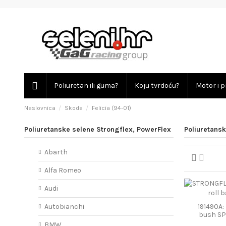
Poliuretan ili guma?
Koju tvrdoću?
Motor i p
Naslovnica
Skoda
Felicia (94-01)
Poliuretanske selene Strongflex, PowerFlex
Poliuretansk
Abarth
Alfa Romeo
Audi
191490A: 
Autobianchi
bush S
BMW