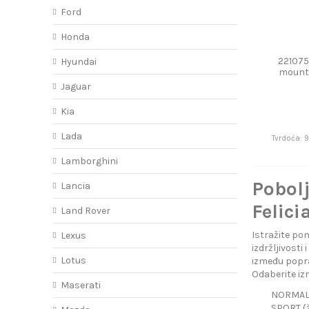
Ford
Honda
221075
Hyundai
mount
S
Jaguar
Kia
Lada
Tvrdoća: 
Lamborghini
Pobolj
Lancia
Felici
Land Rover
Istražite pon
Lexus
izdržljivosti
Lotus
između popra
Odaberite izm
Maserati
NORMAL (
SPORT (ž