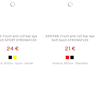
: Front anti roll bar eye
221074B: Front anti roll bar eye
ush SPORT STRONGFLEX
bolt bush STRONGFLEX
24 €
21 €
ća: 90Sha - Sport - harder
Tvrdoća: 80Sha - Standard