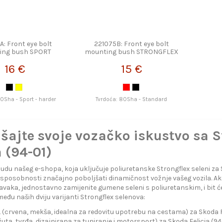
A: Front eye bolt
221075B: Front eye bolt
ing bush SPORT
mounting bush STRONGFLEX
TRONGFLEX
16 €
15 €
90Sha - Sport - harder
Tvrdoća: 80Sha - Standard
šajte svoje vozačko iskustvo sa 
a (94-01)
udu našeg e-shopa, koja uključuje poliuretanske Strongflex seleni za Sk
 i sposobnosti značajno poboljšati dinamičnost vožnje vašeg vozila. Ako
vaka, jednostavno zamijenite gumene seleni s poliuretanskim, i bit će
eđu naših dviju varijanti Strongflex selenova:
crvena, mekša, idealna za redovitu upotrebu na cestama) za Skoda Fe
uta, tvrđa, dizajnirana za tuniranje i motorsport) za Skoda Felicia (94