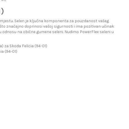
1)
te mjestu. Selen je ključna komponenta za pouzdanost vašeg
što značajno doprinosi vašoj sigurnosti i ima pozitivan učinak
a u odnosu na obične gumene seleni. Nudimo PowerFlex seleni u
 za Skoda Felicia (94-01)
ia (94-01)