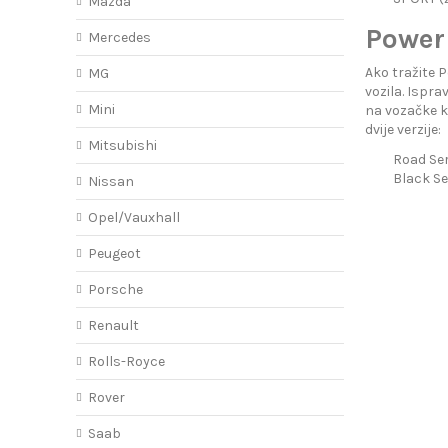
Mazda
PowerF
Mercedes
Ako tražite 
MG
vozila. Ispr
Mini
na vozačke k
dvije verzije:
Mitsubishi
Road Ser
Black Se
Nissan
Opel/Vauxhall
Peugeot
Porsche
Renault
Rolls-Royce
Rover
Saab