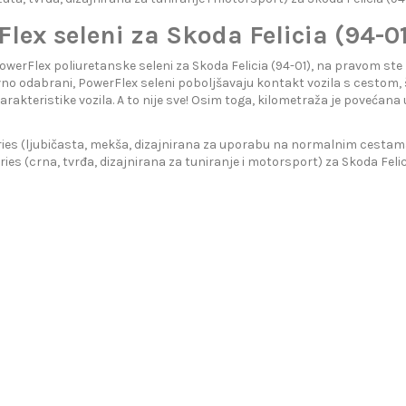
lex seleni za Skoda Felicia (94-0
PowerFlex poliuretanske seleni za Skoda Felicia (94-01), na pravom s
avno odabrani, PowerFlex seleni poboljšavaju kontakt vozila s cestom, 
arakteristike vozila. A to nije sve! Osim toga, kilometraža je povećan
ies (ljubičasta, mekša, dizajnirana za uporabu na normalnim cestama)
ries (crna, tvrđa, dizajnirana za tuniranje i motorsport) za Skoda Felic