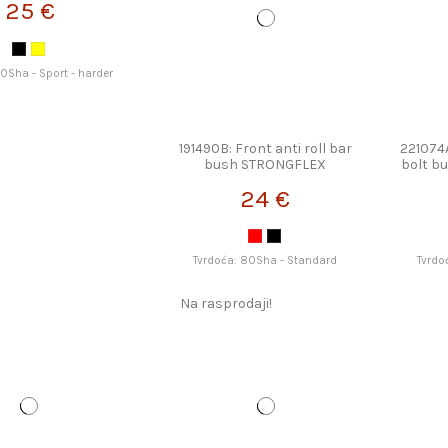
25 €
90Sha - Sport - harder
191490B: Front anti roll bar
221074A
bush STRONGFLEX
bolt b
24 €
Tvrdoća: 80Sha - Standard
Tvrdo
Na rasprodaji!