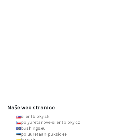
Naše web stranice
silentbloky.sk
polyuretanove-silentbloky.cz
bushings.eu
poluuretaan-puksid.ee