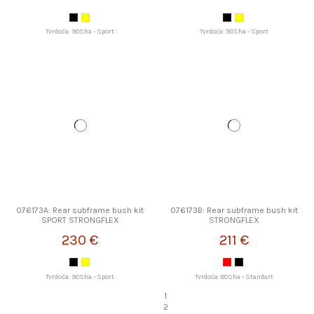
Tvrdoća: 90Sha - Sport
Tvrdoća: 90Sha - Sport
076173A: Rear subframe bush kit
076173B: Rear subframe bush kit
SPORT STRONGFLEX
STRONGFLEX
230 €
211 €
Tvrdoća: 90Sha - Sport
Tvrdoća: 80Sha - Standart
1
2