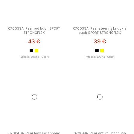
070038A: Rear rod bush SPORT
070039A: Rear steering knuckle
STRONGFLEX
bush SPORT STRONGFLEX
43 €
39 €
Tvrdoća: 90Sha - Sport
Tvrdoća: 90Sha - Sport
070040A: Rear lower wishbone
070041A: Rear anti roll bar bush