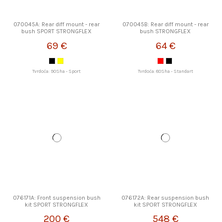
070045A: Rear diff mount - rear
070045B: Rear diff mount - rear
bush SPORT STRONGFLEX
bush STRONGFLEX
69 €
64 €
Tvrdoća: 90Sha - Sport
Tvrdoća: 80Sha - Standart
076171A: Front suspension bush
076172A: Rear suspension bush
kit SPORT STRONGFLEX
kit SPORT STRONGFLEX
200 €
548 €