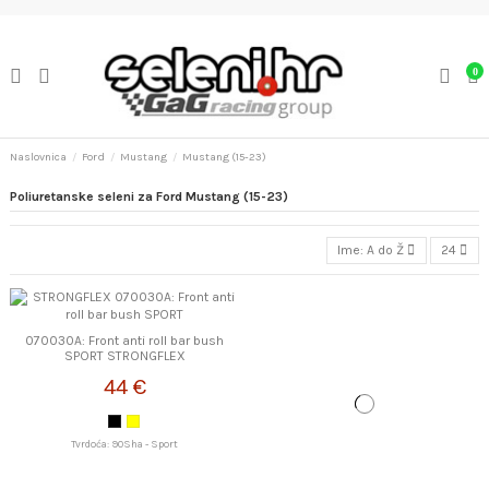
0
Naslovnica
Ford
Mustang
Mustang (15-23)
Poliuretanske seleni za Ford Mustang (15-23)
Ime: A do Ž
24
070030A: Front anti roll bar bush
SPORT STRONGFLEX
44 €
Tvrdoća: 90Sha - Sport