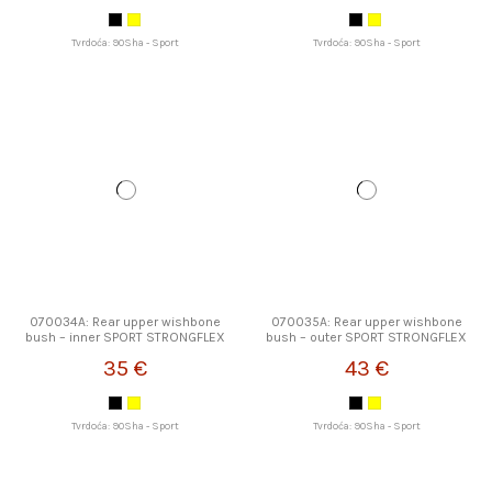
Tvrdoća: 90Sha - Sport
Tvrdoća: 90Sha - Sport
070034A: Rear upper wishbone
070035A: Rear upper wishbone
bush – inner SPORT STRONGFLEX
bush – outer SPORT STRONGFLEX
35 €
43 €
Tvrdoća: 90Sha - Sport
Tvrdoća: 90Sha - Sport