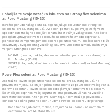
Poboljšajte svoje vozačko iskustvo sa Strongflex selenima
za Ford Mustang (15-23)
Istražite ponudu našeg e-shopa, koja uključuje poliuretanske Strongflex
seleni za Ford Mustang (15-23). Ovi seleni poznati su po svojoj izdržljivosti i
sposobnosti značajno poboljšati dinamičnost vožnje vašeg vozila. Ako želite
poboljšati upravljivost vozila i produžiti kilometražu između popravaka,
jednostavno zamijenite gumene seleni s poliuretanskim, i bit ćete korak bliže
ostvarivanju svog idealnog vozačkog iskustva. Odaberite između naših dviju
varijanti Strongflex selenova:
NORMAL (crvena, mekša, idealna za redovitu upotrebu na cestama) za
Ford Mustang (15-23)
SPORT (žuta, tvrđa, dizajnirana za tuniranje i motorsport) za Ford Mustang
(15-23)
PowerFlex seleni za Ford Mustang (15-23)
Ako tražite PowerFlex poliuretanske seleni za Ford Mustang (15-23), na
pravom ste mjestu. Selen je ključna komponenta za pouzdanost vašeg vozila.
Ispravno odabrani, PowerFlex seleni poboljšavaju kontakt vozila s cestom,
što značajno doprinosi vašoj sigurnosti i ima pozitivan učinak na vozačke
karakteristike vozila. A to nije sve! Osim toga, kilometraža je povećana u
odnosu na obične gumene seleni. Nudimo PowerFlex seleni u dvije verzije:
Road Series (ljubičasta, mekša, dizajnirana za uporabu na normalnim
cestama) za Ford Mustang (15-23)