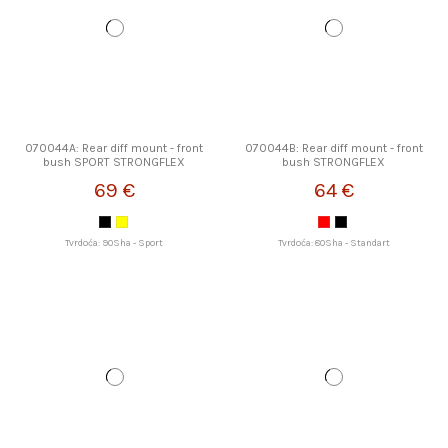
070044A: Rear diff mount - front
070044B: Rear diff mount - front
bush SPORT STRONGFLEX
bush STRONGFLEX
69 €
64 €
Tvrdoća: 90Sha - Sport
Tvrdoća: 80Sha - Standart