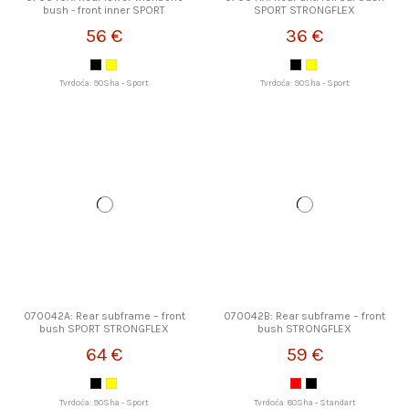
bush - front inner SPORT
SPORT STRONGFLEX
STRONGFLEX
56 €
36 €
Tvrdoća: 90Sha - Sport
Tvrdoća: 90Sha - Sport
070042A: Rear subframe – front
070042B: Rear subframe – front
bush SPORT STRONGFLEX
bush STRONGFLEX
64 €
59 €
Tvrdoća: 90Sha - Sport
Tvrdoća: 80Sha - Standart