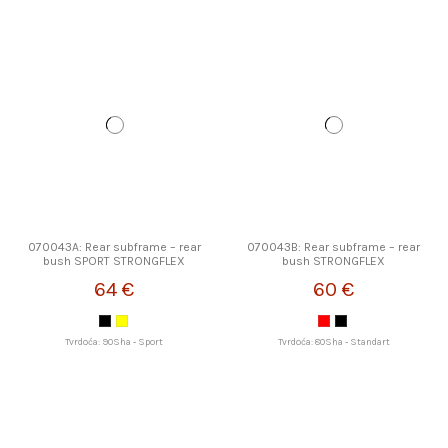
070043A: Rear subframe – rear
070043B: Rear subframe – rear
bush SPORT STRONGFLEX
bush STRONGFLEX
64 €
60 €
Tvrdoća: 90Sha - Sport
Tvrdoća: 80Sha - Standart