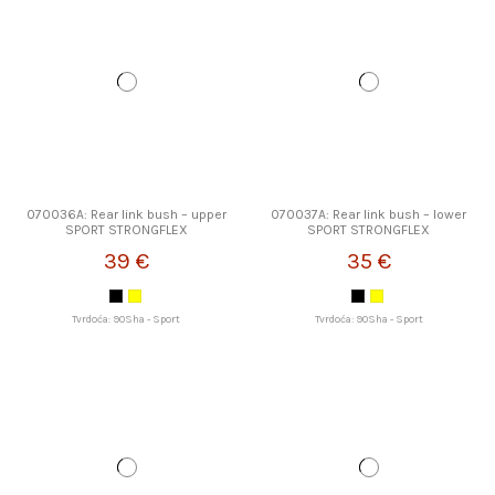
070036A: Rear link bush – upper
070037A: Rear link bush – lower
SPORT STRONGFLEX
SPORT STRONGFLEX
39 €
35 €
Tvrdoća: 90Sha - Sport
Tvrdoća: 90Sha - Sport