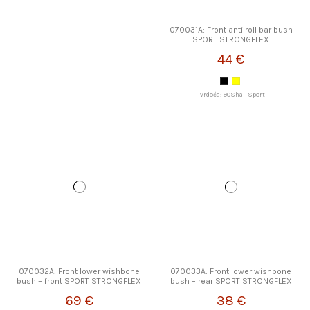
070031A: Front anti roll bar bush
SPORT STRONGFLEX
44 €
Tvrdoća: 90Sha - Sport
070032A: Front lower wishbone
070033A: Front lower wishbone
bush – front SPORT STRONGFLEX
bush – rear SPORT STRONGFLEX
69 €
38 €