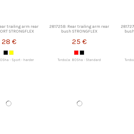
ear trailing arm rear
281725B: Rear trailing arm rear
281727
PORT STRONGFLEX
bush STRONGFLEX
bus
28 €
25 €
90Sha - Sport - harder
Tvrdoća: 80Sha - Standard
Tvrdo