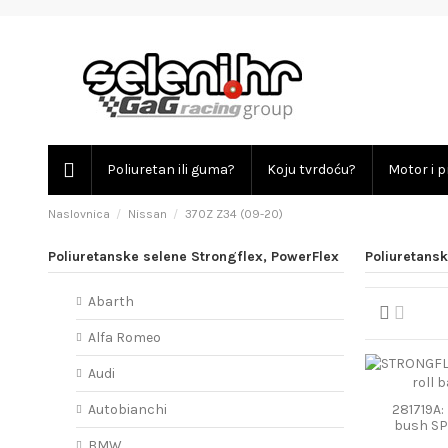
Poliuretan ili guma?
Koju tvrdoću?
Motor i p
Naslovnica
Nissan
370Z Z34 (09-20)
Poliuretanske selene Strongflex, PowerFlex
Poliuretans
Abarth
Alfa Romeo
Audi
281719A: 
Autobianchi
bush S
BMW