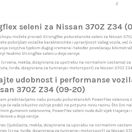
2
flex seleni za Nissan 370Z Z34 (
hopu možete pronaći Strongflex poliuretanske seleni za Nissan 370
te poboljšati vozačke karakteristike i upravljivost vašeg vozila, već ć
voja svojstva tijekom dugog vremena i također povećavaju kilometra
nji! Nudimo Strongflex seleni u dvije verzije:
(crvena, mekša, dizajnirana za upotrebu na normalnim cestama) za
uta, tvrđa, dizajnirana za tuniranje i motorsport) za Nissan 370Z Z3
ajte udobnost i performanse vozi
ssan 370Z Z34 (09-20)
am predstavljamo našu ponudu poliuretanskih PowerFlex selenova za
koje će vaše iskustvo vožnje podići na potpuno novu razinu. Što čini
nim gumenim selenovima, PowerFlex seleni nude duži vijek trajanja 
enove u dvije verzije:
ies (ljubičasta, mekša, dizajnirana za uporabu na normalnim cestam
ries (crna, tvrđa, dizajnirana za tuniranje i motorsport) za Nissan 3