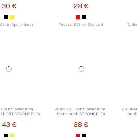
30 €
28 €
90Sha - Sport - harder
Tvrdoća: 80Sha - Standard
Tvrdo
 Front lower arm -
281963B: Front lower arm -
281964A
h SPORT STRONGFLEX
front bush STRONGFLEX
bus
43 €
38 €