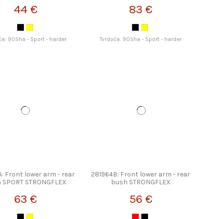
44 €
83 €
ća: 90Sha - Sport - harder
Tvrdoća: 90Sha - Sport - harder
: Front lower arm - rear
281964B: Front lower arm - rear
h SPORT STRONGFLEX
bush STRONGFLEX
63 €
56 €