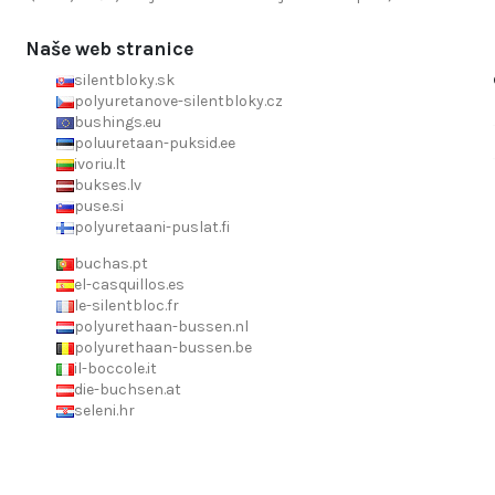
Naše web stranice
silentbloky.sk
polyuretanove-silentbloky.cz
bushings.eu
poluuretaan-puksid.ee
ivoriu.lt
bukses.lv
puse.si
polyuretaani-puslat.fi
buchas.pt
el-casquillos.es
le-silentbloc.fr
polyurethaan-bussen.nl
polyurethaan-bussen.be
il-boccole.it
die-buchsen.at
seleni.hr