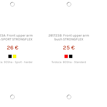
23A: Front upper arm
281723B: Front upper arm
h SPORT STRONGFLEX
bush STRONGFLEX
26 €
25 €
ća: 90Sha - Sport - harder
Tvrdoća: 80Sha - Standard