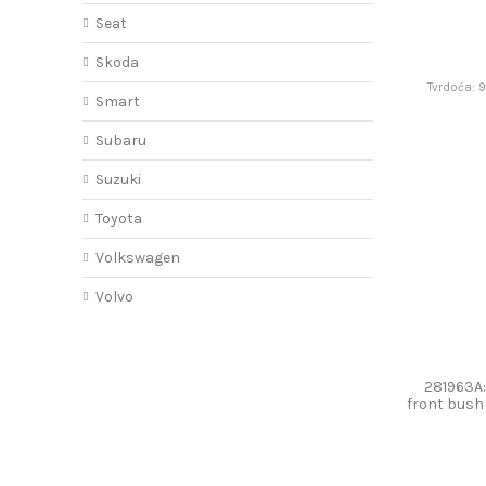
Seat
Skoda
Tvrdoća: 
Smart
Subaru
Suzuki
Toyota
Volkswagen
Volvo
281963A:
front bus