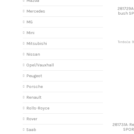
Mazda
281729A
Mercedes
bush S
MG
Mini
Tvrdoća: 
Mitsubishi
Nissan
Opel/Vauxhall
Peugeot
Porsche
Renault
Rolls-Royce
Rover
281731A: Re
SPOR
Saab