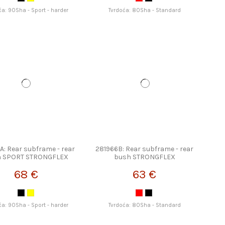
ća: 90Sha - Sport - harder
Tvrdoća: 80Sha - Standard
A: Rear subframe - rear
281966B: Rear subframe - rear
h SPORT STRONGFLEX
bush STRONGFLEX
68 €
63 €
ća: 90Sha - Sport - harder
Tvrdoća: 80Sha - Standard