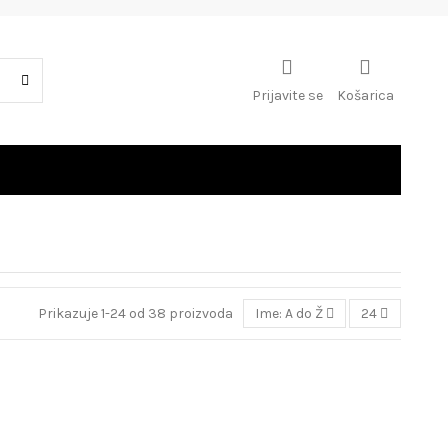
Prijavite se
Košarica
Prikazuje 1-24 od 38 proizvoda
Ime: A do Ž
24