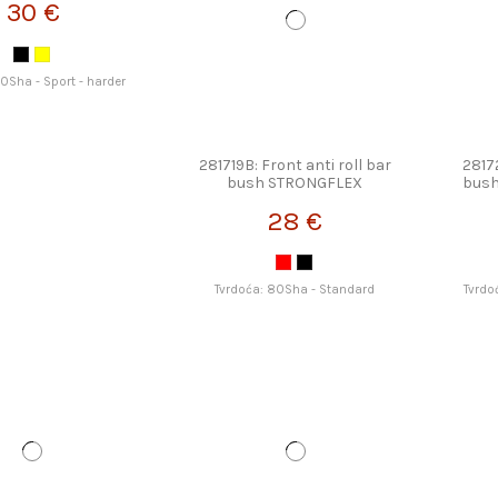
30 €
90Sha - Sport - harder
281719B: Front anti roll bar
2817
bush STRONGFLEX
bus
28 €
Tvrdoća: 80Sha - Standard
Tvrdo