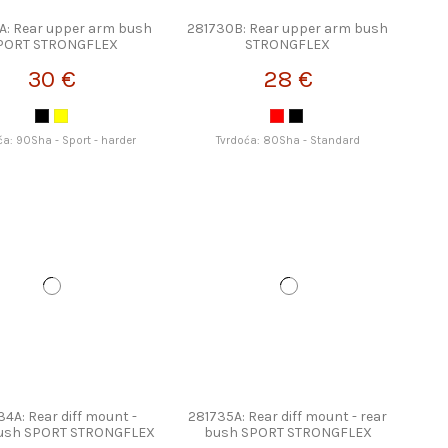
A: Rear upper arm bush
281730B: Rear upper arm bush
PORT STRONGFLEX
STRONGFLEX
30 €
28 €
ća: 90Sha - Sport - harder
Tvrdoća: 80Sha - Standard
34A: Rear diff mount -
281735A: Rear diff mount - rear
bush SPORT STRONGFLEX
bush SPORT STRONGFLEX