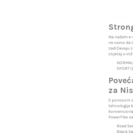
Strong
Na našem e-s
ne samo da će
zadržavaju s
osjećaj u vož
NORMAL 
SPORT (ž
Poveć
za Ni
S ponosom v
tehnologije 
konvencional
PowerFlex sel
Road Ser
Black Se