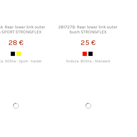
A: Rear lower link outer
281727B: Rear lower link outer
h SPORT STRONGFLEX
bush STRONGFLEX
28 €
25 €
ća: 90Sha - Sport - harder
Tvrdoća: 80Sha - Standard