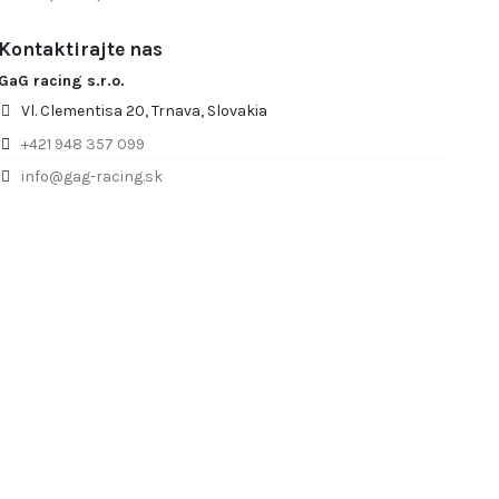
Kontaktirajte nas
GaG racing s.r.o.
Vl. Clementisa 20, Trnava, Slovakia
+421 948 357 099
info@gag-racing.sk