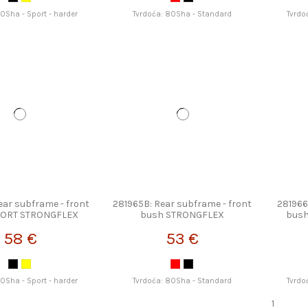
90Sha - Sport - harder
Tvrdoća: 80Sha - Standard
Tvrdo
ear subframe - front
281965B: Rear subframe - front
281966
PORT STRONGFLEX
bush STRONGFLEX
bus
58 €
53 €
90Sha - Sport - harder
Tvrdoća: 80Sha - Standard
Tvrdo
1