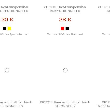
: Rear suspension
281729B: Rear suspension
281730
PORT STRONGFLEX
bush STRONGFLEX
S
30 €
28 €
90Sha - Sport - harder
Tvrdoća: 80Sha - Standard
Tvrdo
ar anti roll bar bush
281731B: Rear anti roll bar bush
2817
T STRONGFLEX
STRONGFLEX
front 