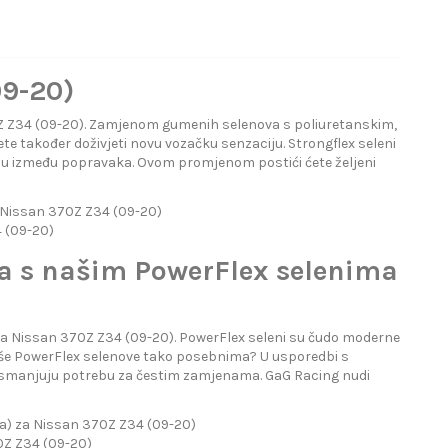
09-20)
Z Z34 (09-20). Zamjenom gumenih selenova s poliuretanskim,
ete također doživjeti novu vozačku senzaciju. Strongflex seleni
žu između popravaka. Ovom promjenom postići ćete željeni
 Nissan 370Z Z34 (09-20)
4 (09-20)
la s našim PowerFlex selenima
 Nissan 370Z Z34 (09-20). PowerFlex seleni su čudo moderne
 naše PowerFlex selenove tako posebnima? U usporedbi s
i smanjuju potrebu za čestim zamjenama. GaG Racing nudi
a) za Nissan 370Z Z34 (09-20)
70Z Z34 (09-20)