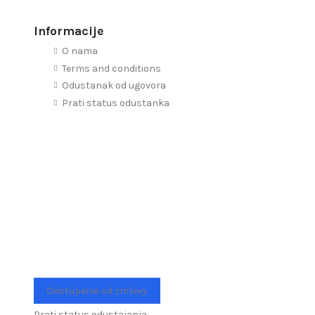
Informacije
O nama
Terms and conditions
Odustanak od ugovora
Prati status odustanka
Odstúpenie od zmluvy
Prati status odustajanja