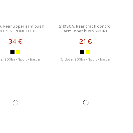
A: Rear upper arm bush
211930A: Rear track control
PORT STRONGFLEX
arm Inner bush SPORT
STRONGFLEX
34 €
21 €
ća: 90Sha - Sport – harder
Tvrdoća: 90Sha - Sport – harder