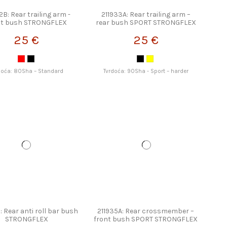
2B: Rear trailing arm -
211933A: Rear trailing arm –
nt bush STRONGFLEX
rear bush SPORT STRONGFLEX
25 €
25 €
doća: 80Sha – Standard
Tvrdoća: 90Sha - Sport – harder
: Rear anti roll bar bush
211935A: Rear crossmember –
STRONGFLEX
front bush SPORT STRONGFLEX