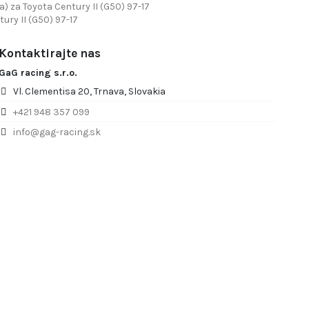
 za Toyota Century II (G50) 97-17
ury II (G50) 97-17
Kontaktirajte nas
GaG racing s.r.o.
Vl. Clementisa 20, Trnava, Slovakia
+421 948 357 099
info@gag-racing.sk