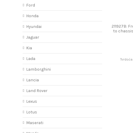
Ford
Honda
211927B: F
Hyundai
to chassi
Jaguar
Kia
Lada
Tvrdoća
Lamborghini
Lancia
Land Rover
Lexus
Lotus
Maserati