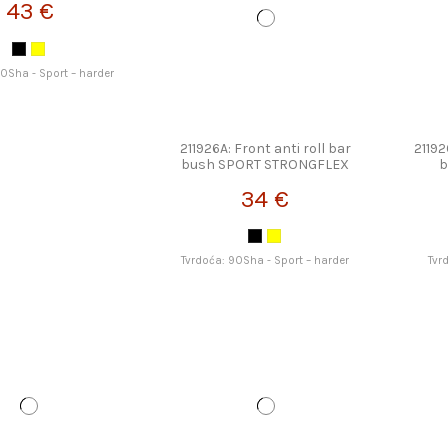
43 €
0Sha - Sport – harder
211926A: Front anti roll bar
21192
bush SPORT STRONGFLEX
b
34 €
Tvrdoća: 90Sha - Sport – harder
Tvr