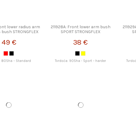
ront lower radius arm
211928A: Front lower arm bush
211929
s bush STRONGFLEX
SPORT STRONGFLEX
S
49 €
38 €
: 80Sha – Standard
Tvrdoća: 90Sha - Sport – harder
Tvrdo