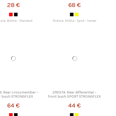
28 €
68 €
doća: 80Sha – Standard
Tvrdoća: 90Sha - Sport – harder
B: Rear crossmember –
211937A: Rear differential –
r bush STRONGFLEX
front bush SPORT STRONGFLEX
64 €
44 €