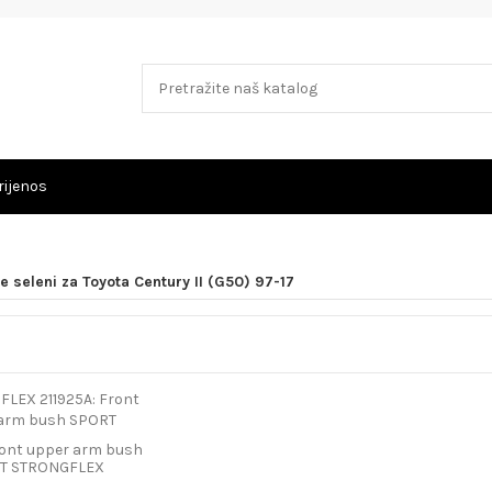
rijenos
e seleni za Toyota Century II (G50) 97-17
ront upper arm bush
T STRONGFLEX