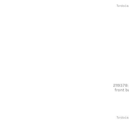
Tvrdoća
211937B: 
front 
Tvrdoća