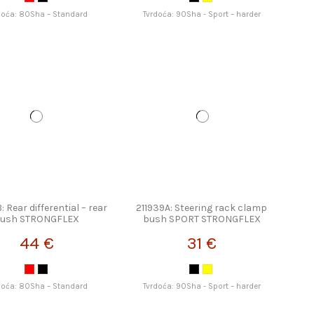
doća: 80Sha – Standard
Tvrdoća: 90Sha - Sport – harder
: Rear differential – rear
211939A: Steering rack clamp
ush STRONGFLEX
bush SPORT STRONGFLEX
44 €
31 €
doća: 80Sha – Standard
Tvrdoća: 90Sha - Sport – harder