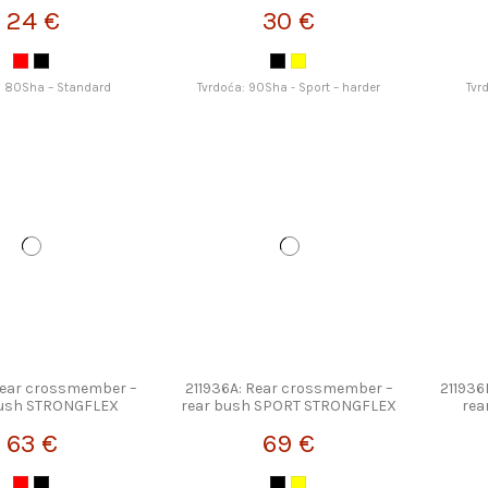
24 €
30 €
: 80Sha – Standard
Tvrdoća: 90Sha - Sport – harder
Tvr
Rear crossmember –
211936A: Rear crossmember –
211936
bush STRONGFLEX
rear bush SPORT STRONGFLEX
rea
63 €
69 €