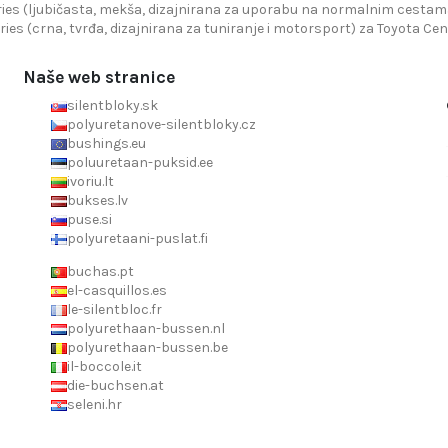
ies (ljubičasta, mekša, dizajnirana za uporabu na normalnim cestama)
ries (crna, tvrđa, dizajnirana za tuniranje i motorsport) za Toyota Cent
Naše web stranice
silentbloky.sk
polyuretanove-silentbloky.cz
bushings.eu
poluuretaan-puksid.ee
ivoriu.lt
bukses.lv
puse.si
polyuretaani-puslat.fi
buchas.pt
el-casquillos.es
le-silentbloc.fr
polyurethaan-bussen.nl
polyurethaan-bussen.be
il-boccole.it
die-buchsen.at
seleni.hr