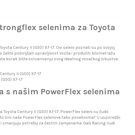
Strongflex selenima za Toyota
oyota Century II (G50) 97-17. Ovi seleni poznati su po svojoj
 želite poboljšati upravljivost vozila i produžiti kilometražu
te korak bliže ostvarivanju svog idealnog vozačkog iskustva.
entury II (G50) 97-17
 (G50) 97-17
la s našim PowerFlex selenima
oyota Century II (G50) 97-17. PowerFlex seleni su čudo
 Što čini naše PowerFlex selenove tako posebnima? U usporedbi
a i smanjuju potrebu za čestim zamjenama. GaG Racing nudi