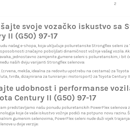
2
šajte svoje vozačko iskustvo sa 
y II (G50) 97-17
udu našeg e-shopa, koja uključuje poliuretanske Strongflex seleni za T
 i sposobnosti značajno poboljšati dinamičnost vožnje vašeg vozila. Ako
vaka, jednostavno zamijenite gumene seleni s poliuretanskim, i bit će
eđu naših dviju varijanti Strongflex selenova:
crvena, mekša, idealna za redovitu upotrebu na cestama) za Toyota C
uta, tvrđa, dizajnirana za tuniranje i motorsport) za Toyota Century II
ajte udobnost i performanse vozi
ota Century II (G50) 97-17
m predstavljamo našu ponudu poliuretanskih PowerFlex selenova za T
ologije koje će vaše iskustvo vožnje podići na potpuno novu razinu.
alnim gumenim selenovima, PowerFlex seleni nude duži vijek trajanj
enove u dvije verzije: