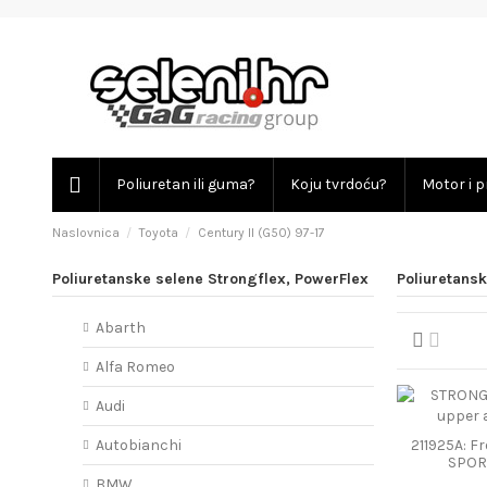
Poliuretan ili guma?
Koju tvrdoću?
Motor i p
Naslovnica
Toyota
Century II (G50) 97-17
Poliuretanske selene Strongflex, PowerFlex
Poliuretansk
Abarth
Alfa Romeo
Audi
211925A: F
Autobianchi
SPOR
BMW