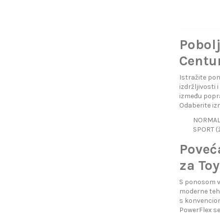
Pobolj
Centur
Istražite pon
izdržljivosti
između popra
Odaberite izm
NORMAL (
SPORT (ž
Poveć
za Toy
S ponosom va
moderne tehn
s konvencion
PowerFlex sel