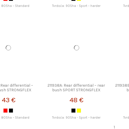
: 80Sha – Standard
Tvrdoća: 90Sha - Sport – harder
Tvr
Rear differential –
211938A: Rear differential – rear
211938B
bush STRONGFLEX
bush SPORT STRONGFLEX
b
43 €
48 €
: 80Sha – Standard
Tvrdoća: 90Sha - Sport – harder
Tvr
1