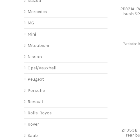
Mazda
211931A: 
Mercedes
bush S
MG
Mini
Tvrdoća: 9
Mitsubishi
Nissan
Opel/Vauxhall
Peugeot
Porsche
Renault
Rolls-Royce
Rover
211933B: 
rear b
Saab