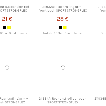
Rear suspension rod
211932A: Rear trailing arm -
21193
PORT STRONGFLEX
front bush SPORT STRONGFLEX
fro
21 €
28 €
0Sha - Sport – harder
Tvrdoća: 90Sha - Sport – harder
Tvr
Rear trailing arm –
211934A: Rear anti roll bar bush
211934B
ush STRONGFLEX
SPORT STRONGFLEX