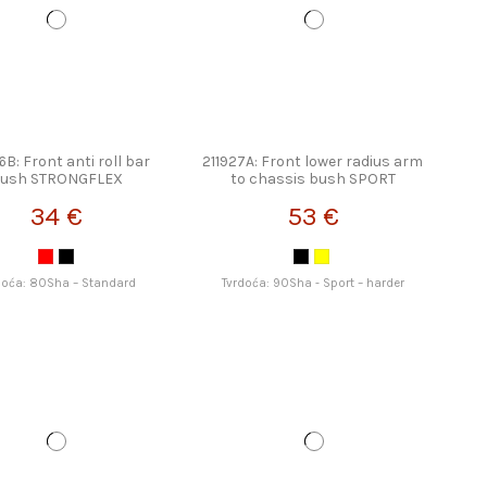
6B: Front anti roll bar
211927A: Front lower radius arm
ush STRONGFLEX
to chassis bush SPORT
STRONGFLEX
34 €
53 €
doća: 80Sha – Standard
Tvrdoća: 90Sha - Sport – harder