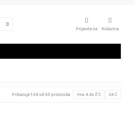
Prijavite se
Košarica
Prikazuje 1-24 od 35 proizvoda
Ime: A do Ž
24